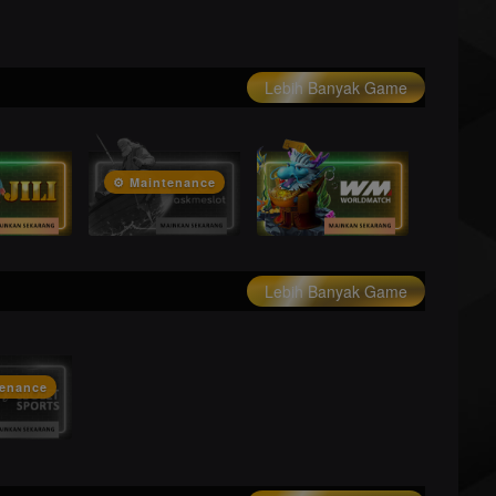
Lebih Banyak Game
⚙ Maintenance
Lebih Banyak Game
tenance