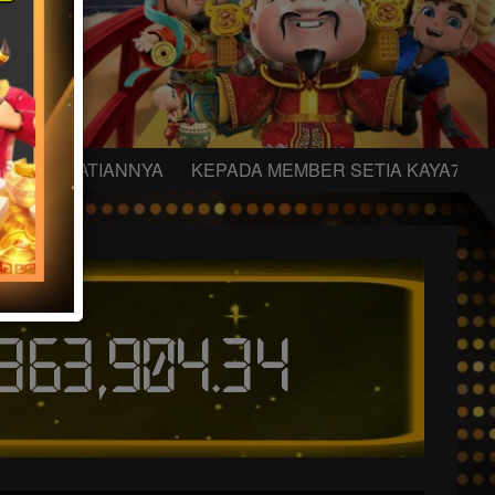
RHATIANNYA
KEPADA MEMBER SETIA KAYA787, BANK
,363,922.25