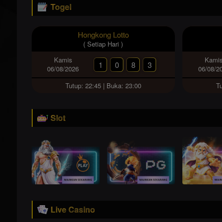
Togel
Hongkong Lotto
( Setiap Hari )
Kamis
Kami
1
0
8
3
06/08/2026
06/08/2
Tutup: 22:45 | Buka: 23:00
Tu
Slot
Live Casino