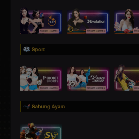
Sport
Sabung Ayam