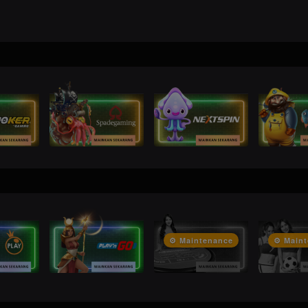
⚙ Maintenance
⚙ Main