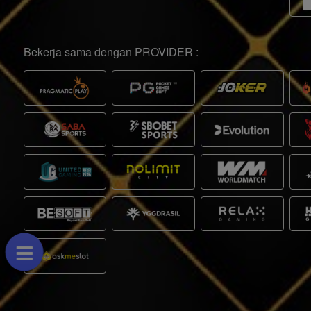
Bekerja sama dengan PROVIDER :