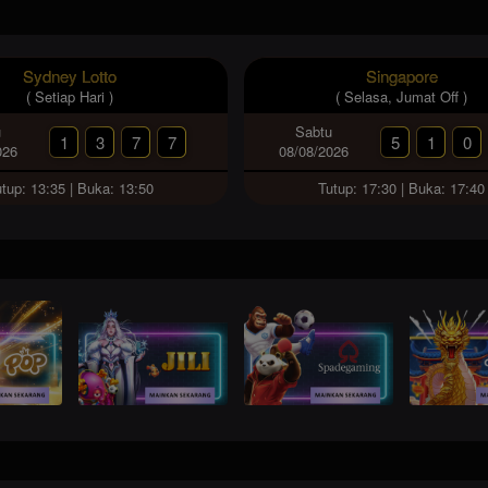
Sydney Lotto
Singapore
( Setiap Hari )
( Selasa, Jumat Off )
u
Sabtu
1
3
7
7
5
1
0
026
08/08/2026
tup: 13:35 | Buka: 13:50
Tutup: 17:30 | Buka: 17:40