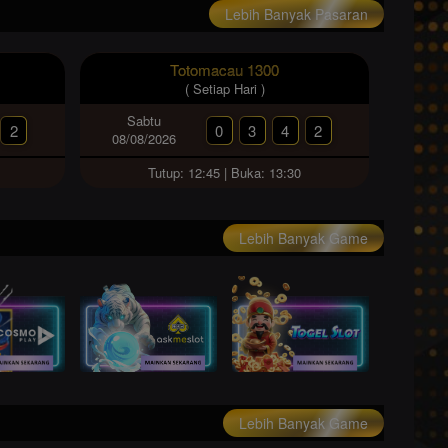
Lebih Banyak Pasaran
Totomacau 1300
( Setiap Hari )
Sabtu
2
0
3
4
2
08/08/2026
Tutup: 12:45 | Buka: 13:30
Lebih Banyak Game
Lebih Banyak Game