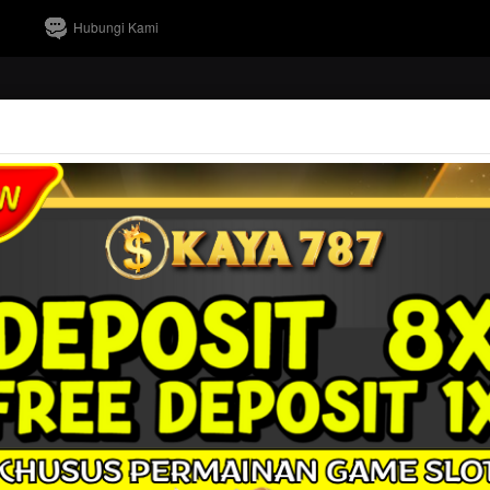
i
Hubungi Kami
EL
SLOT
LIVE CASINO
SPORT
SABUNG 