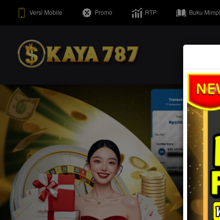
Versi Mobile
Promo
RTP
Buku Mimp
TOG
Previous