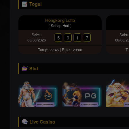
Togel
Hongkong Lotto
( Setiap Hari )
Sabtu
Sabt
5
9
1
7
08/08/2026
08/08/2
Tutup: 22:45 | Buka: 23:00
Tu
Slot
Live Casino