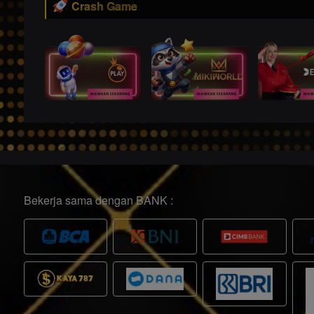
Crash Game
Bekerja sama dengan BANK :