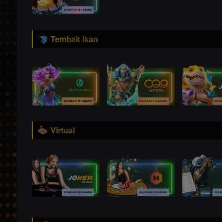
Tembak Ikan
Virtual