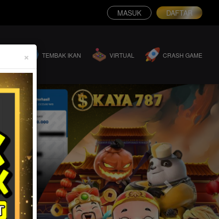
MASUK
DAFTAR
×
AYAM
TEMBAK IKAN
VIRTUAL
CRASH GAME
Next