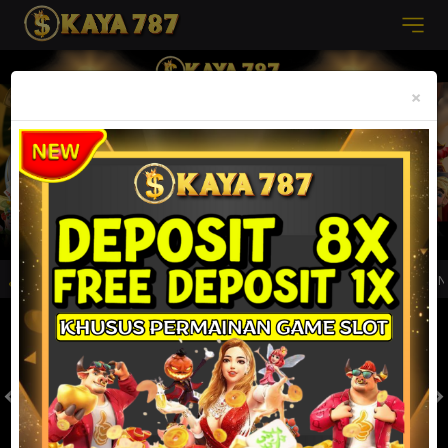
Previous
Nex
×
787, BANK SEDANG ADA GANGGUAN SILAHKAN MENGGUNAKAN QRIS UNTUK 
MASUK
DAFTAR
TOGEL
SLOT
LIVE CASINO
SPORT
SABUNG AYAM
TEM