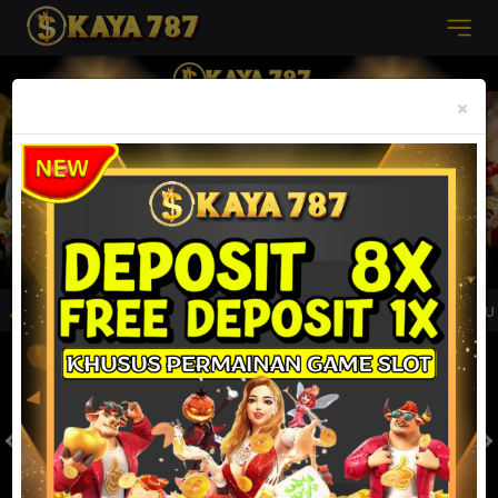
Previous
Nex
×
7, BANK SEDANG ADA GANGGUAN SILAHKAN MENGGUNAKAN QRIS UNTUK DE
MASUK
DAFTAR
TOGEL
SLOT
LIVE CASINO
SPORT
SABUNG AYAM
TEM